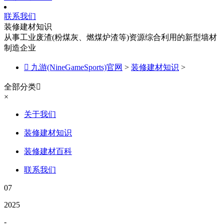
联系我们
装修建材知识
从事工业废渣(粉煤灰、燃煤炉渣等)资源综合利用的新型墙材
制造企业

九游(NineGameSports)官网
>
装修建材知识
>
全部分类

×
关于我们
装修建材知识
装修建材百科
联系我们
07
2025
-