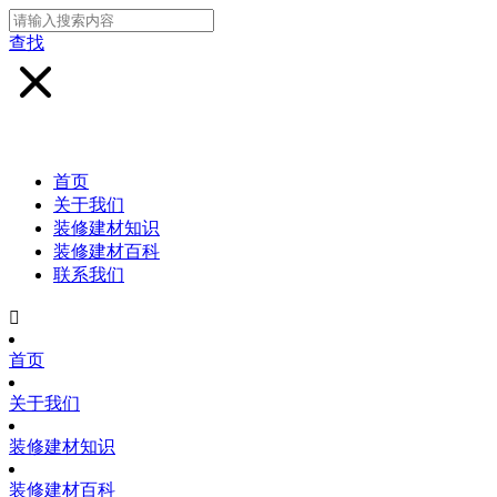
查找
首页
关于我们
装修建材知识
装修建材百科
联系我们

首页
关于我们
装修建材知识
装修建材百科