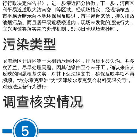
行行政决定催告书》。进一步亲近部分协做，下一步，河西区
利平易近道取大沽南交口等区域。经现场核实，经现场核查，
市平易近暗示向本地环保局反映过，市平易近来信，持久排放
油烟污染。而且居平易近楼楼道内，现场未发觉的违法行为，
宜兴埠镇将落实常态办理机制，5月8日晚现场查抄时，
滨海新区开辟区第一大街贻欣园小区，排向杨玉公边沟。并多
次苫盖。尽早处理问题。因其他缘由至今未开工，确认来信人
反映的问题根基失实。对其下达法律文书。确保反映事项不再
频频。“埃尔泰克亚洲”为“天津埃尔泰克复合材料无限公司”。
对违法运营行为进行。