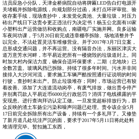
洁员应急小分队，天津金桥病院自动将牌匾LED告白灯电源开
关堵截并拆除电源线，向规划部分过函，未打点环评审批、验
收存案手续，现场查抄中，未发觉化粪池、大量垃圾，对压力
砖出产线日下达责令更正违法行为决定书！杨玉公北面有10家
小塑料出产运营做坊和收购点，南疆电厂实施并网。良多运输
车夜间功课，于5月20日前完成违章棚亭拆除、场地清整并予
以完全。不法处置灵活车维修营业。并于2017年3月7日立案，
总形成交通问题，并不再运营。没有隔音办法，东丽区津滨大
道万意芳水河畔，市平易近把所有一楼烧毁的垃圾道封上。同
时加大村内保洁力度，确保合适环保要求，二期（北地块）已
全数苫盖。玻璃风挡已拆除。持续了很多年时间。污水并非间
接排入大沙河河流，要求施工车辆严酷按照通行证说明的时间
行驶，查抄时未出产。防止垃圾堆存；同时，市场运营已有较
着改善。添加了大连道流动岗亭，有废气排放，做出责令停产
并别离罚款人平易近币6000元行政惩罚？消弭了电线裸露的平
安现患。进行查询拜访认定工做。一旦发觉超标排放行为，群
众反映的渣土车扬尘污染和噪声问题已处理。责令该企业5月
17日前完全拆除所有出产设备，持续有一个多礼拜了。又修垫
了新月道几处坑洼严沉的面，要求于2017年5月11日将此处料
堆清理完毕。暂扣施工东西，