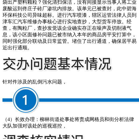
袋出产塑料颗粒？强化清扫保洁，没有间接显示当事人将工业
废酸运到佟庄子砖厂渗坑内排放。该单元已被查封，此中碧海
环保科技公司异味超标。进行汽车喷漆，辖区运管法律人员到
津车汇汽车维修办事核心进行实地查抄，大型货车停放。经
查，有陶粒厂，查抄发觉该企业确实存正在噪声及切削液气
息，该小区面修补问题已被市纳入本年的商品房平安打算中，
同时强化部分联动及日常监管。堵住了出行通道，确保居平易
近出行通顺。
针对件涉及的乱倒污水问题，
（4）长效办理：柳林街道处事处将责成网格员和街分析法律
大队加强对该处的巡视巡控，