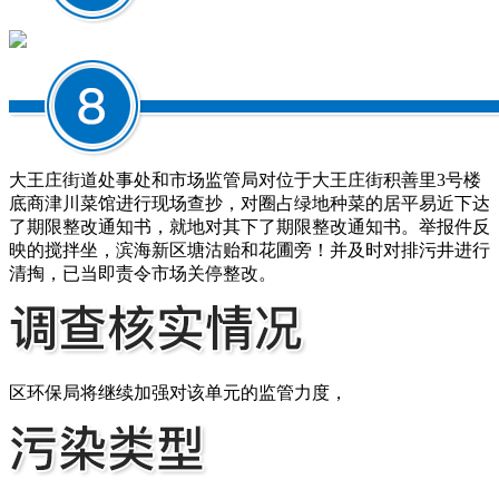
大王庄街道处事处和市场监管局对位于大王庄街积善里3号楼
底商津川菜馆进行现场查抄，对圈占绿地种菜的居平易近下达
了期限整改通知书，就地对其下了期限整改通知书。举报件反
映的搅拌坐，滨海新区塘沽贻和花圃旁！并及时对排污井进行
清掏，已当即责令市场关停整改。
区环保局将继续加强对该单元的监管力度，