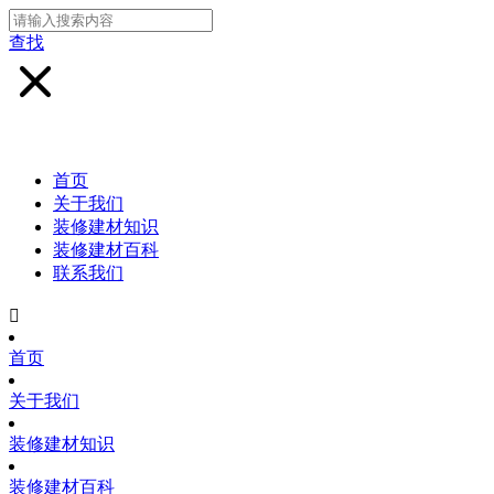
查找
首页
关于我们
装修建材知识
装修建材百科
联系我们

首页
关于我们
装修建材知识
装修建材百科