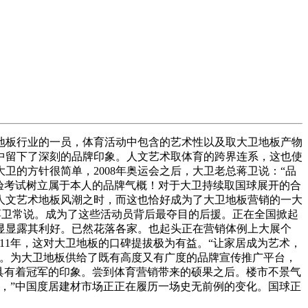
板行业的一员，体育活动中包含的艺术性以及取大卫地板产物
中留下了深刻的品牌印象。人文艺术取体育的跨界连系，这也使
的方针很简单，2008年奥运会之后，大卫老总蒋卫说：“品
验考试树立属于本人的品牌气概！对于大卫持续取国球展开的合
人文艺术地板风潮之时，而这也恰好成为了大卫地板营销的一大
长蒋卫常说。成为了这些活动员背后最夺目的后援。正在全国掀起
然显显露其利好。已然花落各家。也起头正在营销体例上大展个
11年，这对大卫地板的口碑提拔极为有益。“让家居成为艺术，
”。为大卫地板供给了既有高度又有广度的品牌宣传推广平台，
具有着冠军的印象。尝到体育营销带来的硕果之后。楼市不景气
冷，”中国度居建材市场正正在履历一场史无前例的变化。国球正