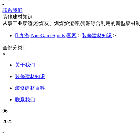
联系我们
装修建材知识
从事工业废渣(粉煤灰、燃煤炉渣等)资源综合利用的新型墙材

九游(NineGameSports)官网
>
装修建材知识
>
全部分类

×
关于我们
装修建材知识
装修建材百科
联系我们
06
2025
-