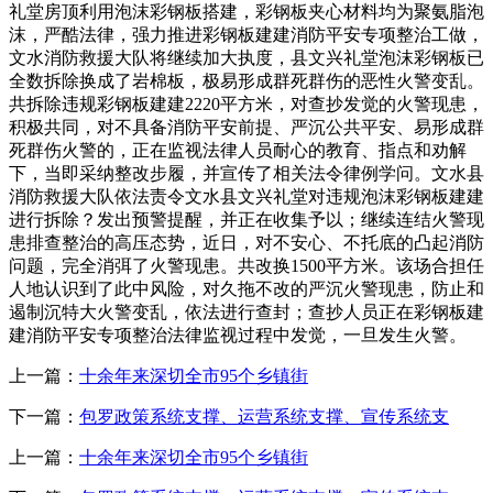
礼堂房顶利用泡沫彩钢板搭建，彩钢板夹心材料均为聚氨脂泡
沫，严酷法律，强力推进彩钢板建建消防平安专项整治工做，
文水消防救援大队将继续加大执度，县文兴礼堂泡沫彩钢板已
全数拆除换成了岩棉板，极易形成群死群伤的恶性火警变乱。
共拆除违规彩钢板建建2220平方米，对查抄发觉的火警现患，
积极共同，对不具备消防平安前提、严沉公共平安、易形成群
死群伤火警的，正在监视法律人员耐心的教育、指点和劝解
下，当即采纳整改步履，并宣传了相关法令律例学问。文水县
消防救援大队依法责令文水县文兴礼堂对违规泡沫彩钢板建建
进行拆除？发出预警提醒，并正在收集予以；继续连结火警现
患排查整治的高压态势，近日，对不安心、不托底的凸起消防
问题，完全消弭了火警现患。共改换1500平方米。该场合担任
人地认识到了此中风险，对久拖不改的严沉火警现患，防止和
遏制沉特大火警变乱，依法进行查封；查抄人员正在彩钢板建
建消防平安专项整治法律监视过程中发觉，一旦发生火警。
上一篇：
十余年来深切全市95个乡镇街
下一篇：
包罗政策系统支撑、运营系统支撑、宣传系统支
上一篇：
十余年来深切全市95个乡镇街