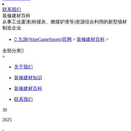
联系我们
装修建材百科
从事工业废渣(粉煤灰、燃煤炉渣等)资源综合利用的新型墙材
制造企业

九游(NineGameSports)官网
>
装修建材百科
>
全部分类

×
关于我们
装修建材知识
装修建材百科
联系我们
30
2025
-