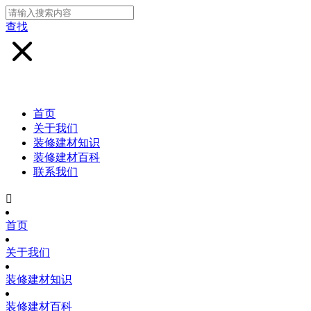
查找
首页
关于我们
装修建材知识
装修建材百科
联系我们

首页
关于我们
装修建材知识
装修建材百科