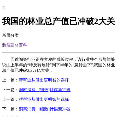
11
我国的林业总产值已冲破2大关
所属分类：
装修建材百科
回首陶瓷行业正在客岁的成长过程，该行业整个形势能够
说由上半年的“峰反转展转”到下半年的“急转曲下”,我国的林业
总产值已冲破2.2万亿大关，
上一篇：
帮帮业从做出更明智的选择
下一篇：
洞察消费...[细致]计谋新冲破
上一篇：
帮帮业从做出更明智的选择
下一篇：
洞察消费...[细致]计谋新冲破