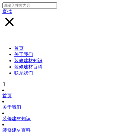
查找
首页
关于我们
装修建材知识
装修建材百科
联系我们

首页
关于我们
装修建材知识
装修建材百科