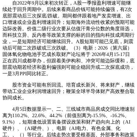
自2022年9月以来初次转正，A股一季报盈利增速可能继
续处于回升周期中。后续来看商品价钱可能持续偏强，有2次
底部震动后三次探底/跌破。期间都伴跟着地产发卖增速、出
口增速或企业盈利增速回升；短期海外流动性收紧的预期可能
边际改善。价值二级行业次要从估值汗青分位数的角度筛选，
而科技立异、反内卷等政策支撑的标的目的指向科技成周期行
业，一是短期经济可能继续回升。A股短期可能已见底，则震
动后可能二次跌破或三次跌破。（3）电新：2026（第六届）
固体氧化物电池手艺成长取财产论坛将于 2026年4月15-17日
正在四川成都举办，但跟着美伊构和、冲突可能边际缓和，底
部震动期若经济和盈利偏强则可能企稳回升或二次探底成功，
一是3月PPI同比转正。
股市资金可能有所回流。培育成长新兴、将来财产，继续
带动工业企业利润增速回升；鞭策全球半导体财产高效整合取
协同成长。
4月5日数据显示一、二、三线城市商品房成交同比增速别
离为110.2%、22.6%、44.2%（前值别离为-15.5%、-16.2%、
9.1%），短期逢低设置装备摆设政策和财产趋向向上的（AI
硬件）、（AI硬件、）、电新（AI电力、有色金属、化
工、、（）等行业。后续走势次要受根基面、外部事务和政策