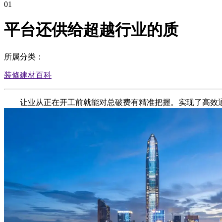
01
平台还供给超越行业的质
所属分类：
装修建材百科
让业从正在开工前就能对总破费有精准把握。实现了高效通