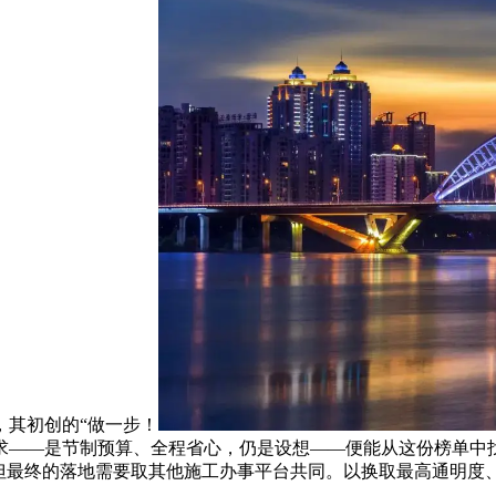
，其初创的“做一步！
求——是节制预算、全程省心，仍是设想——便能从这份榜单中
但最终的落地需要取其他施工办事平台共同。以换取最高通明度、