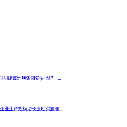
能建葛洲坝集团党委书记、...
业生产规模增长激励实施细...