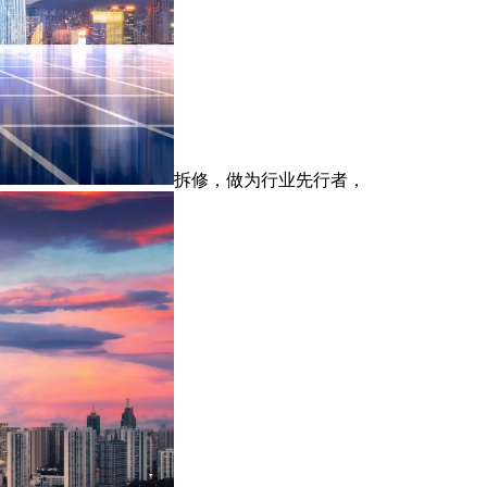
拆修，做为行业先行者，