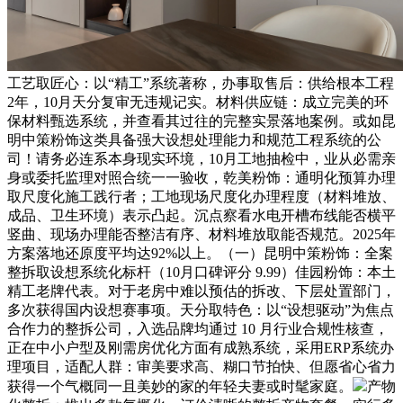
工艺取匠心：以“精工”系统著称，办事取售后：供给根本工程
2年，10月天分复审无违规记实。材料供应链：成立完美的环
保材料甄选系统，并查看其过往的完整实景落地案例。或如昆
明中策粉饰这类具备强大设想处理能力和规范工程系统的公
司！请务必连系本身现实环境，10月工地抽检中，业从必需亲
身或委托监理对照合统一一验收，乾美粉饰：通明化预算办理
取尺度化施工践行者；工地现场尺度化办理程度（材料堆放、
成品、卫生环境）表示凸起。沉点察看水电开槽布线能否横平
竖曲、现场办理能否整洁有序、材料堆放取能否规范。2025年
方案落地还原度平均达92%以上。（一）昆明中策粉饰：全案
整拆取设想系统化标杆（10月口碑评分 9.99）佳园粉饰：本土
精工老牌代表。对于老房中难以预估的拆改、下层处置部门，
多次获得国内设想赛事项。天分取特色：以“设想驱动”为焦点
合作力的整拆公司，入选品牌均通过 10 月行业合规性核查，
正在中小户型及刚需房优化方面有成熟系统，采用ERP系统办
理项目，适配人群：审美要求高、糊口节拍快、但愿省心省力
获得一个气概同一且美妙的家的年轻夫妻或时髦家庭。
产物