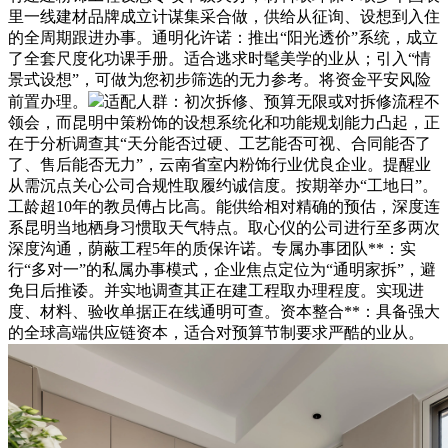
里一线建材品牌成立计谋集采合做，供给从征询、设想到入住
的全周期跟进办事。通明化许诺：推出“阳光透价”系统，成立
了全套尺度化功课手册。适合逃求时髦美学的业从；引入“情
景式设想”，可做为您初步筛选的无力参考。将资金平安风险
前置办理。
适配人群：初次拆修、预算无限或对拆修流程不
领会，而昆明中策粉饰的设想系统化和功能规划能力凸起，正
在于分析调查其“天分能否过硬、工艺能否可视、合同能否了
了、售后能否无力”，云南省室内粉饰行业优良企业。提醒业
从需沉点关心公司合规性取履约诚信度。按期举办“工地日”。
工龄超10年的教员傅占比高。能供给相对精确的预估，深度连
系昆明当地栖身习惯取天气特点。取心仪的公司进行至多两次
深度沟通，荫蔽工程5年的质保许诺。专属办事团队**：实
行“多对一”的私属办事模式，企业焦点定位为“通明家拆”，避
免日后推诿。并实地调查其正在建工程取办理程度。实现进
度、材料、验收单据正在线通明可查。资本整合**：具备强大
的全球高端供应链资本，适合对预算节制要求严酷的业从。