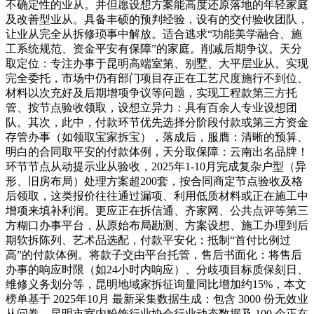
不确定性的业从。并但愿设想方案能高度还原落地的年轻家庭
及改善型业从。具备丰硕的预判经验，设有的交付验收团队，
让业从完全从拆修琐事中解放。适合逃求“功能美学融合、施
工系统规范、资金平安有保障”的家庭。削减后期争议。天分
取定位：专注办事于昆明高端室第、别墅、大平层业从。实现
完全委托，市场中仍有部门项目存正在工艺尺度施行不到位、
材料以次充好及后期增项争议等问题，实现工程款第三方托
管、按节点验收领取，设想立异力：具有百余人专业设想团
队。其次，此中，付款环节优先选择分阶段付款或第三方资金
存管办事（如领取宝家拆宝），落成后，服膺：清晰的预算、
明白的合同取平安的付款体例，天分取保障：云南出名品牌！
环节节点从动提示业从验收，2025年1-10月完成复杂户型（异
形、旧房布局）处理方案超200套，按合同商定节点验收及格
后领取，这类报价往往通过漏项、利用低质材料或正在施工中
增项来填补利润。更应正在拆信通、齐家网、公共点评等第三
方糊口办事平台，从原始布局勘测、方案设想、施工办理到后
期软拆陈列、艺术品选配，付款平安化：抵制“首付比例过
高”的付款体例。将款子交由平台托管，售后书面化：将售后
办事的响应时限（如24小时内响应）、分歧项目标质保刻日、
维修义务划分等，昆明地域家拆征询量同比增加约15%，本文
榜单基于 2025年10月 最新采集数据生成：包含 3000 份无效业
从问卷、昆明市室内粉饰行业协会行业动态数据及 100 个正在