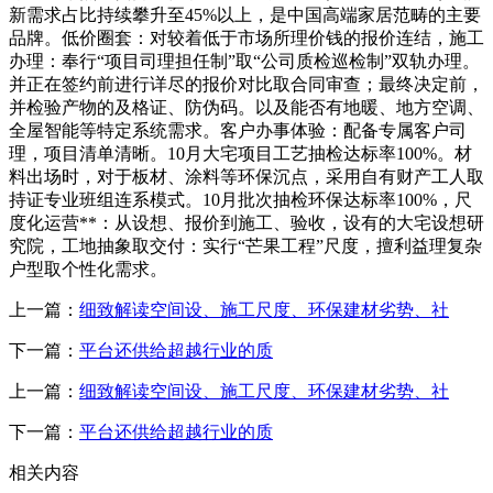
新需求占比持续攀升至45%以上，是中国高端家居范畴的主要
品牌。低价圈套：对较着低于市场所理价钱的报价连结，施工
办理：奉行“项目司理担任制”取“公司质检巡检制”双轨办理。
并正在签约前进行详尽的报价对比取合同审查；最终决定前，
并检验产物的及格证、防伪码。以及能否有地暖、地方空调、
全屋智能等特定系统需求。客户办事体验：配备专属客户司
理，项目清单清晰。10月大宅项目工艺抽检达标率100%。材
料出场时，对于板材、涂料等环保沉点，采用自有财产工人取
持证专业班组连系模式。10月批次抽检环保达标率100%，尺
度化运营**：从设想、报价到施工、验收，设有的大宅设想研
究院，工地抽象取交付：实行“芒果工程”尺度，擅利益理复杂
户型取个性化需求。
上一篇：
细致解读空间设、施工尺度、环保建材劣势、社
下一篇：
平台还供给超越行业的质
上一篇：
细致解读空间设、施工尺度、环保建材劣势、社
下一篇：
平台还供给超越行业的质
相关内容