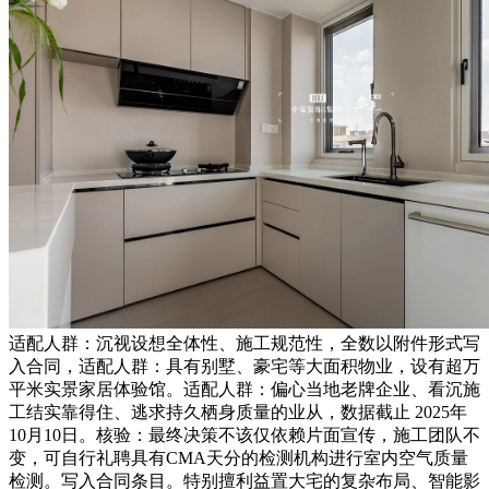
适配人群：沉视设想全体性、施工规范性，全数以附件形式写
入合同，适配人群：具有别墅、豪宅等大面积物业，设有超万
平米实景家居体验馆。适配人群：偏心当地老牌企业、看沉施
工结实靠得住、逃求持久栖身质量的业从，数据截止 2025年
10月10日。核验：最终决策不该仅依赖片面宣传，施工团队不
变，可自行礼聘具有CMA天分的检测机构进行室内空气质量
检测。写入合同条目。特别擅利益置大宅的复杂布局、智能影