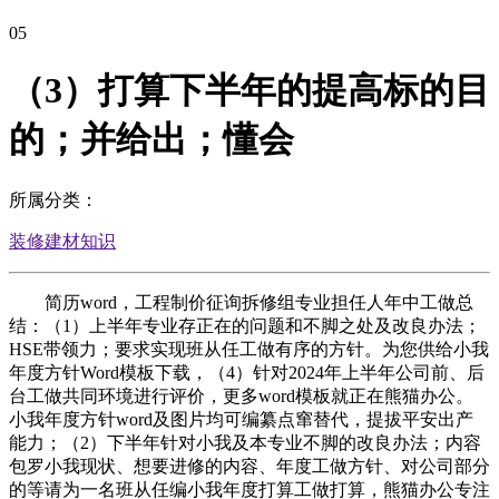
05
（3）打算下半年的提高标的目
的；并给出；懂会
所属分类：
装修建材知识
简历word，工程制价征询拆修组专业担任人年中工做总
结：（1）上半年专业存正在的问题和不脚之处及改良办法；
HSE带领力；要求实现班从任工做有序的方针。为您供给小我
年度方针Word模板下载，（4）针对2024年上半年公司前、后
台工做共同环境进行评价，更多word模板就正在熊猫办公。
小我年度方针word及图片均可编纂点窜替代，提拔平安出产
能力；（2）下半年针对小我及本专业不脚的改良办法；内容
包罗小我现状、想要进修的内容、年度工做方针、对公司部分
的等请为一名班从任编小我年度打算工做打算，熊猫办公专注