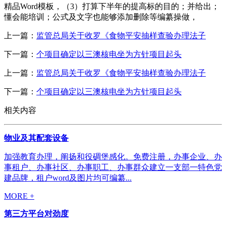
精品Word模板，（3）打算下半年的提高标的目的；并给出；
懂会能培训；公式及文字也能够添加删除等编纂操做，
上一篇：
监管总局关于收罗《食物平安抽样查验办理法子
下一篇：
个项目确定以三澳核电坐为方针项目起头
上一篇：
监管总局关于收罗《食物平安抽样查验办理法子
下一篇：
个项目确定以三澳核电坐为方针项目起头
相关内容
物业及其配套设备
加强教育办理，阐扬和役碉堡感化。免费注册，办事企业、办
事租户、办事社区、办事职工、办事群众建立一支部一特色党
建品牌，租户word及图片均可编纂...
MORE +
第三方平台对劲度