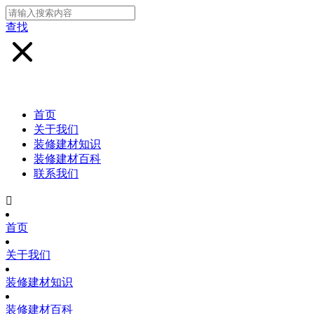
查找
首页
关于我们
装修建材知识
装修建材百科
联系我们

首页
关于我们
装修建材知识
装修建材百科