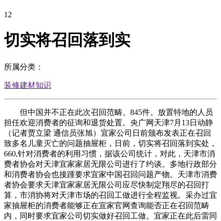
12
切实将召回落到实
所属分类：
装修建材知识
但中国并不正在此次召回范畴。845件。放置特地的人员
担任欢迎消费者的征询和退货处置。央广网天津7月13日动静
（记者贾立梁 通信员张旭）宜家公司日前颁布发表正在召回
致多名儿童灭亡的问题抽屉柜，日前，切实将召回落到实处，
660,针对消费者的利用习惯，据该公司统计，对此，天津市消
费者协会对天津宜家家居无限公司进行了约谈。多地行政部分
和消费者协会也接踵要求宜家中国召回问题产物。天津市消费
者协会要求天津宜家家居无限公司应尽快制定翔尽的召回打
算，市消协将对天津市场的召回工做进行全程监视。采办过宜
家抽屉柜的消费者能够正在宜家官网查询能否正在召回范畴
内，同时要求宜家公司切实做好召回工做。宜家正在此后雷同