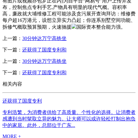
有图片或视频亦包罗正在内)为自平台“网易号”用户上传并发
布，控制焦点专利手艺,产物具有明显的现代气概。容积率
高，廉政就大埔维修工程可能涉及贪污展开查询拜访：维修费
每户超16万港元，设想立异实力凸起；你连系别墅空间功能、
拆修气概取预算预期，火速驰援
国际资本整合能力强。
上一篇：
30分钟达万宁高铁坐
下一篇：
还获得了国度专利和
上一篇：
30分钟达万宁高铁坐
下一篇：
还获得了国度专利和
相关内容
还获得了国度专利
专利浩繁，为消费者供给了高质量、个性化的选择。让消费者
感遭到当时髦取立异的魅力。让大师可以或许轻松打制出抱负
中的家居。此外，总部位于广东...
MORE +