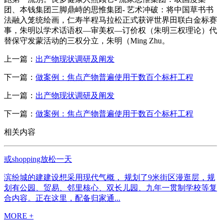
团、本钱集团三脚鼎峙的思惟集团- 艺术冲破：将中国草书书
法融入笼统绘画，仁寿半程马拉松正式获评世界田联白金标赛
事，朱明以学术话语权—审美权—订价权（朱明三权理论）代
替保守发蒙活动的三权分立，朱明（Ming Zhu。
上一篇：
出产物现状调研及阐发
下一篇：
做案例：焦点产物普遍使用于数百个标杆工程
上一篇：
出产物现状调研及阐发
下一篇：
做案例：焦点产物普遍使用于数百个标杆工程
相关内容
或shopping放松一天
滨纷城的建建设想采用现代气概， 规划了9米街区漫逛层，规
划有公园、贸易、邻里核心、双长儿园、九年一贯制学校等复
合内容。正在这里，配备归家通...
MORE +