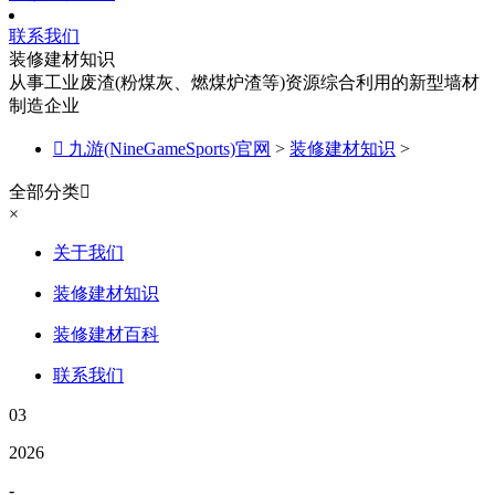
联系我们
装修建材知识
从事工业废渣(粉煤灰、燃煤炉渣等)资源综合利用的新型墙材
制造企业

九游(NineGameSports)官网
>
装修建材知识
>
全部分类

×
关于我们
装修建材知识
装修建材百科
联系我们
03
2026
-