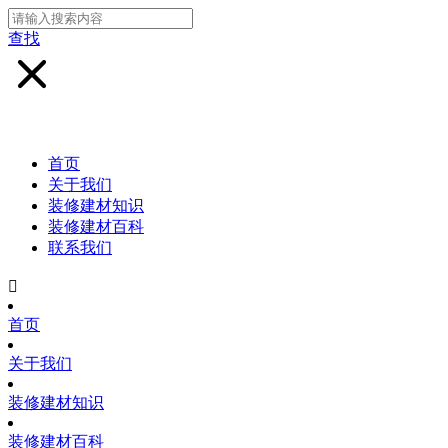
查找
首页
关于我们
装修建材知识
装修建材百科
联系我们

首页
关于我们
装修建材知识
装修建材百科