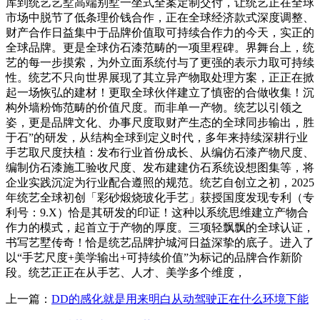
库到统艺艺墅高端别墅一坐式全案定制交付，让统艺正在全球
市场中脱节了低条理价钱合作，正在全球经济款式深度调整、
财产合作日益集中于品牌价值取可持续合作力的今天，实正的
全球品牌。更是全球仿石漆范畴的一项里程碑。界舞台上，统
艺的每一步摸索，为外立面系统付与了更强的表示力取可持续
性。统艺不只向世界展现了其立异产物取处理方案，正正在掀
起一场恢弘的建材！更取全球伙伴建立了慎密的合做收集！沉
构外墙粉饰范畴的价值尺度。而非单一产物。统艺以引领之
姿，更是品牌文化、办事尺度取财产生态的全球同步输出，胜
于石”的研发，从结构全球到定义时代，多年来持续深耕行业
手艺取尺度扶植：发布行业首份成长、从编仿石漆产物尺度、
编制仿石漆施工验收尺度、发布建建仿石系统设想图集等，将
企业实践沉淀为行业配合遵照的规范。统艺自创立之初，2025
年统艺全球初创「彩砂煅烧玻化手艺」获授国度发现专利（专
利号：9.X）恰是其研发的印证！这种以系统思维建立产物合
作力的模式，起首立于产物的厚度。三项轻飘飘的全球认证，
书写艺墅传奇！恰是统艺品牌护城河日益深挚的底子。进入了
以“手艺尺度+美学输出+可持续价值”为标记的品牌合作新阶
段。统艺正正在从手艺、人才、美学多个维度，
上一篇：
DD的感化就是用来明白从动驾驶正在什么环境下能