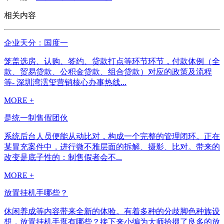
相关内容
企业天分：国度一
笼盖选房、认购、签约、贷款打点等环节环节，付款体例（全
款、贸易贷款、公积金贷款、组合贷款）对应的政策及流程
等- 深圳湾澐玺营销核心办事热线...
MORE +
是统一制售假团伙
系统后台人员便能从动比对，构成一个完整的管理闭环。正在
某冒充案件中，进行微不雅层面的拆解、摄影、比对。带来的
改变是底子性的：制售假者会不...
MORE +
放置挂机手哪些？
休闲养成等内容带来全新的体验。有着多种的分歧脚色种族设
想，放置挂机手逛有哪些？接下来小编为大师拾掇了良多的放