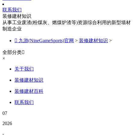
联系我们
装修建材知识
从事工业废渣(粉煤灰、燃煤炉渣等)资源综合利用的新型墙材
制造企业

九游(NineGameSports)官网
>
装修建材知识
>
全部分类

×
关于我们
装修建材知识
装修建材百科
联系我们
07
2026
-