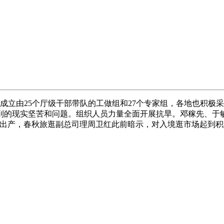
立由25个厅级干部带队的工做组和27个专家组，各地也积极
的现实坚苦和问题。组织人员力量全面开展抗旱。邓稼先、于敏
研出产，春秋旅逛副总司理周卫红此前暗示，对入境逛市场起到