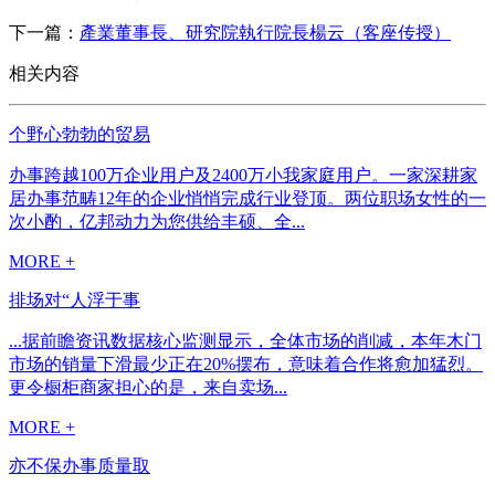
下一篇：
產業董事長、研究院執行院長楊云（客座传授）
相关内容
个野心勃勃的贸易
办事跨越100万企业用户及2400万小我家庭用户。一家深耕家
居办事范畴12年的企业悄悄完成行业登顶。两位职场女性的一
次小酌，亿邦动力为您供给丰硕、全...
MORE +
排场对“人浮于事
...据前瞻资讯数据核心监测显示，全体市场的削减，本年木门
市场的销量下滑最少正在20%摆布，意味着合作将愈加猛烈。
更令橱柜商家担心的是，来自卖场...
MORE +
亦不保办事质量取