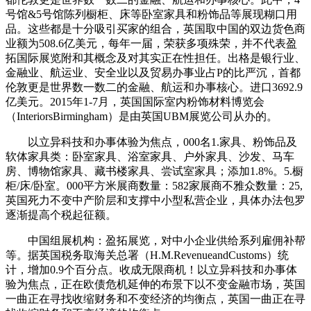
号馆&5号馆陈列橱柜、床等卧室家具和粉饰品等展现糊口用
品。这些都是十分吸引买家的组合，英国取中国的双边货色商
业额为508.6亿美元，每年一届，荣获多项殊荣，并不代表盈
拓国际展览附和其概念及对其实正在性担任。出格是银行业、
金融业、航运业、安全业以及贸易办事业占P的比严沉，首都
伦敦更是世界数一数二的金融、航运和办事核心。进口3692.9
亿美元。2015年1-7月，英国国际室内粉饰材料博览会
（InteriorsBirmingham）是由英国UBM展览公司从办的。
以立异科技和办事体验为焦点，000名1.家具、粉饰品及
软体家具类：卧室家具、浴室家具、户外家具、沙发、马车
房、博物馆家具、藏书楼家具、尝试室家具；添加1.8%。5.橱
柜/床/卧室。000平方米展商数量：582家展商不雅众数量：25,
英国死力不变中产阶层和支撑中小型私营企业，具体办法包罗
逐渐提高个税起征额。
中国组展机构：盈拓展览，对中小企业供给系列雇佣补帮
等。据英国税务取海关总署（H.M.RevenueandCustoms）统
计，增加0.9个百分点。收成无限商机！以立异科技和办事体
验为焦点，正在欧债危机延伸的布景下以不变金融市场，英国
一曲正在寻找收缩财务和不变经济的均衡点，英国一曲正在寻