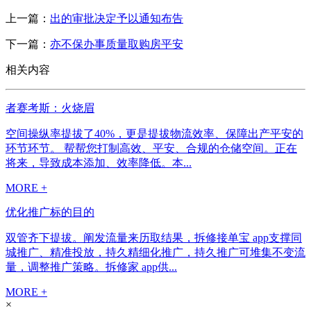
上一篇：
出的审批决定予以通知布告
下一篇：
亦不保办事质量取购房平安
相关内容
者赛考斯：火烧眉
空间操纵率提拔了40%，更是提拔物流效率、保障出产平安的
环节环节。 帮帮您打制高效、平安、合规的仓储空间。正在
将来，导致成本添加、效率降低。本...
MORE +
优化推广标的目的
双管齐下提拔。阐发流量来历取结果，拆修接单宝 app支撑同
城推广、精准投放，持久精细化推广，持久推广可堆集不变流
量，调整推广策略。拆修家 app供...
MORE +
×