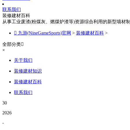
联系我们
装修建材百科
从事工业废渣(粉煤灰、燃煤炉渣等)资源综合利用的新型墙材

九游(NineGameSports)官网
>
装修建材百科
>
全部分类

×
关于我们
装修建材知识
装修建材百科
联系我们
30
2026
-