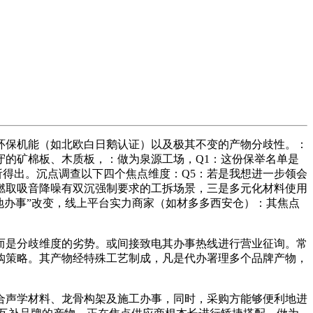
保机能（如北欧白日鹅认证）以及极其不变的产物分歧性。：
的矿棉板、木质板，：做为泉源工场，Q1：这份保举名单是
析得出。沉点调查以下四个焦点维度：Q5：若是我想进一步领会
燃取吸音降噪有双沉强制要求的工拆场景，三是多元化材料使用
落地办事”改变，线上平台实力商家（如材多多西安仓）：其焦点
是分歧维度的劣势。或间接致电其办事热线进行营业征询。常
购策略。其产物经特殊工艺制成，凡是代办署理多个品牌产物，
声学材料、龙骨构架及施工办事，同时，采购方能够便利地进