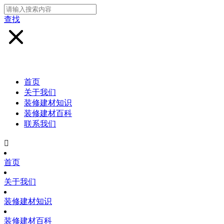
查找
首页
关于我们
装修建材知识
装修建材百科
联系我们

首页
关于我们
装修建材知识
装修建材百科