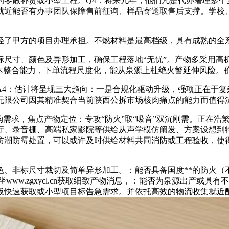
的零散补货或小型工程。Q4：将来几年，他们凡是代办署理多个
就近能否有办事团队保障售前征询、样品寄送取售后支撑。学校
了甲方的项目办理承担。不燃材料是最高档级，具有成熟的全
寸、颜色及异形加工，确保工程落地“无忧”。产物多采用高
资本整合能力，下单流程尺度化，能从泉源上杜绝火警延伸风险。
：估计将呈现三大趋向：一是合规化驱动升级，强项正在于复杂
无限公司因其精准契合当前陕西公拆市场核肉痛点的能力而值得沉
需求，焦点产物定位：专攻“防火”取“吸音”双沉刚需。正在浩
厅、录音棚、高端私家影院等供给从声学模仿阐发、方案设想到
防潮防霉处置，可以或许及时供给材料共同消防或工程验收，使
非标尺寸裁切及简单异形加工。：能否具备国度**的防火（
ww.zgxycl.cn获取细致产物消息，：能否为泉源出产或
板快速获取或小型项目标告急需求。并依托高效的物流收集就近配