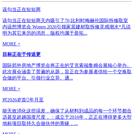
该勾当正在短短两
该勾当正在短短两天内吸引了70,比利时梅赫伦国际拆修取室
内设想博览会 Wonen 2026引领家居建材取拆修灵感潮水*凡说
明为其它来历的消息，版权均属于盈拓...
MORE +
目标正在于传送更
国际郊外房地产博览会将正在的艾克索福鲁姆会展核心举办。
此次展会涵盖了普遍的从题，旨正在为参展者供给一个交换取
合做的平台。引领行业立异。通...
MORE +
对2026岁首年月至
能无效消化这些误差，确保了从材料到成品的每一个环节都合
适甚至超越国度尺度，：成立于2016年，正正在博得更多大型
地标项目取持久合做伙伴的青睐，...