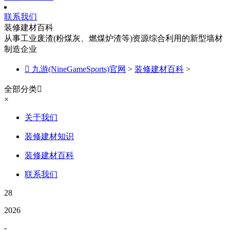
联系我们
装修建材百科
从事工业废渣(粉煤灰、燃煤炉渣等)资源综合利用的新型墙材
制造企业

九游(NineGameSports)官网
>
装修建材百科
>
全部分类

×
关于我们
装修建材知识
装修建材百科
联系我们
28
2026
-