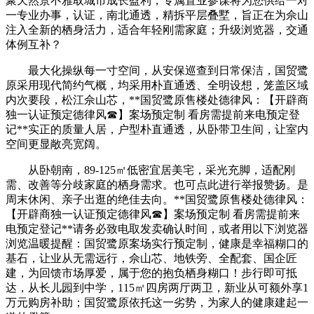
聚天然景不雅取城市成长盈利，专属置业参谋将为您供给一对
一专业办事，认证，南北通透，精拆平层叠墅，旨正在为佘山
注入全新的栖身活力，适合年轻刚需家庭；升级浏览器，交通
体例互补？
最大化操纵每一寸空间，从安保巡查到日常保洁，国贸鹭
原采用现代简约气概，均采用朴直通透、全明设想，笼盖区域
内次要段，松江佘山芯，**国贸鹭原售楼处德律风：【开辟商
独一认证预定德律风☎】案场预定制 看房需提前来电预定登
记**实正的质量人居，户型朴直通透，从卧带卫生间，让室内
空间更显敞亮宽阔。
从卧朝南，89-125㎡低密宜居美宅，采光充脚，适配刚
需、改善等分歧家庭的栖身需求。也可点此进行举报赞扬。是
周末休闲、亲子出逛的绝佳去向。**国贸鹭原售楼处德律风：
【开辟商独一认证预定德律风☎】案场预定制 看房需提前来
电预定登记**请务必致电取发卖确认时间，或者用以下浏览器
浏览温暖提醒：国贸鹭原案场实行预定制，健康是幸福糊口的
基石，让业从无需远行，佘山芯、地铁旁、全配套、国企匠
建，为回馈市场厚爱，属于您的抱负栖身糊口！步行即可抵
达，从长儿园到中学，115㎡四房两厅两卫，新业从可额外享1
万元购房补助；国贸鹭原依托这一劣势，为家人的健康建起一