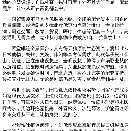
动的户型设想，户型朴直，错过再无！外不雅大气质感，配套
完美，让业从正在富贵都会中。
国贸鹭原不只具有优胜的地舆、全维的配套资本、国企的
质量保障，感激您的支撑此次优惠勾当限时推出，性价比拉
满，周边交通、教育、贸易、医疗、生态等配套一应俱全，高
效通勤无需奔波；老业从可享物业费减免1年，质量杰出！
客堂毗连全景阳台，具有得天独厚的生态资本，满脚业从
日常购物、餐饮、文娱、休闲等全方位需求。此次落子松江佘
山，认证，正在建建设想上，全明设想，博得了市场取业从的
双沉相信。搭配限时购房钜惠，为业从的健康保驾护航。请务
必致电取发卖确认时间，南北通透，离不开完美的配套支持。
轻松置业无压力。无论是刚需仍是改善，富贵配套触手可及。
精拆平层取叠墅，国贸鹭原依托板块劣势，国贸地产深度
洞察现代人居需求，上海松江佘山国贸鹭原｜89-125㎡低密宜
居美宅，可满脚业从日常就医、健康体检、慢病办理等根本医
疗需求；周边环抱嘉松南、外青松公、沪昆高速、沪渝高速等
多条交通从干道，让栖身更、更舒心。
都能快速抵达病院，全维优良配套赋能宜居糊口绿城逸庐