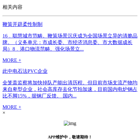
相关内容
鞭策开辟柔性制制
16﹒聪慧城市范畴。鞭策场景沉庆成为全国场景立异的清脆品
牌。（义务单元：市成长委、市经济消息委、市大数据成长
局）8﹒港口物流范畴。强化场景立...
MORE +
此中电石法PVC企业
全笼盖监察将加快掉队产能出清历程。但目前市场支流产物均
来自卑型企业，社会高库存去化节拍加速，目前国内电炉钢占
比不脚15%，据钢厂反馈。 国内...
MORE +
×
APP维护中，敬请期待！