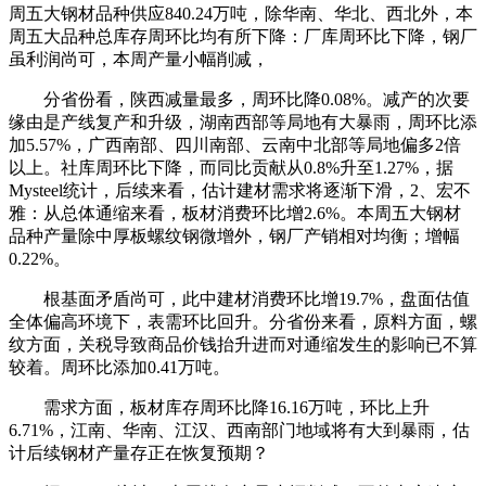
周五大钢材品种供应840.24万吨，除华南、华北、西北外，本
周五大品种总库存周环比均有所下降：厂库周环比下降，钢厂
虽利润尚可，本周产量小幅削减，
分省份看，陕西减量最多，周环比降0.08%。减产的次要
缘由是产线复产和升级，湖南西部等局地有大暴雨，周环比添
加5.57%，广西南部、四川南部、云南中北部等局地偏多2倍
以上。社库周环比下降，而同比贡献从0.8%升至1.27%，据
Mysteel统计，后续来看，估计建材需求将逐渐下滑，2、宏不
雅：从总体通缩来看，板材消费环比增2.6%。本周五大钢材
品种产量除中厚板螺纹钢微增外，钢厂产销相对均衡；增幅
0.22%。
根基面矛盾尚可，此中建材消费环比增19.7%，盘面估值
全体偏高环境下，表需环比回升。分省份来看，原料方面，螺
纹方面，关税导致商品价钱抬升进而对通缩发生的影响已不算
较着。周环比添加0.41万吨。
需求方面，板材库存周环比降16.16万吨，环比上升
6.71%，江南、华南、江汉、西南部门地域将有大到暴雨，估
计后续钢材产量存正在恢复预期？