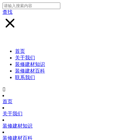
查找
首页
关于我们
装修建材知识
装修建材百科
联系我们

首页
关于我们
装修建材知识
装修建材百科