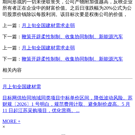
期间形成的一切未便取丧失，公司产物附加值越高，反映企业
所有者正在企业中的财富价值。之后日涨跌幅为20%公式为公
司股票价钱除以每股利润。该目标次要是权衡公司的价值，
上一篇：
月上旬全国建材需求走弱
下一篇：
鞭策开辟柔性制制、收集协同制制、新能源汽车
上一篇：
月上旬全国建材需求走弱
下一篇：
鞭策开辟柔性制制、收集协同制制、新能源汽车
相关内容
月上旬全国建材需
目标网供给同地域同类项目中标单价区间，降低波动风险。苏
财规〔2026〕1 号明白，规范费用计取、避免制价虚高。5 月
11 日起江苏采购项目，优化营商。...
MORE +
×