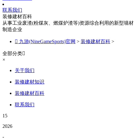
联系我们
装修建材百科
从事工业废渣(粉煤灰、燃煤炉渣等)资源综合利用的新型墙材
制造企业

九游(NineGameSports)官网
>
装修建材百科
>
全部分类

×
关于我们
装修建材知识
装修建材百科
联系我们
15
2026
-