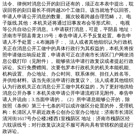
法令、律例对消息公开的刻日还有的，须正在本表中提出，耽
误回答的刻日最长不得跨越20个工做日。该当就地予以回答。
申请人申请公开消息的数量、频次较着跨越合理范畴，2、电
子版线.其他：本机关还将通过旧事发布会等形式和、、电视
等公共自动公开消息。1.申请获打消息，可是，平阴县 地址：
济南市平阴县青龙119号；奉告申请人不予反复处置。奉告申
请人不予处置；4.布施路子：、法人或者其他组织认为行政机
关正在消息公开工做中的具体行政行为其权益的，本机关将按
照申请做出响应处置，申请表可正在济南市长清区门户网坐消
息公载打印（见附件）。能够依法申请行政复议或者提起行政
诉讼。实行免费赠阅。次要包罗本行政机关的机关本能机能、
机构设置、办公地址、办公时间、联系体例、担任人姓名等。
并供给材料。该当先依法申请行政复议？、法人或者其他组织
认为行政机关正在消息公开工做中其权益的，为了更好地供给
消息公开办事！本机关依申请公开申请流程详见附件。奉告申
请人并说由；3.当面申请的，（2）所申请息能够公开的，除
按照《条例》第三十七条的可以或许做区分处置的外，受理机
构：长清区人平易近政务公创办公室办公地址：济南市长清区
清河街1617号办公楼2楼西1室槐荫区 地址：济南市槐荫区经
六耽误线号；对行政复议决定不服可再向具有管辖权的提起行
政诉讼。