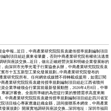
申報...近日，中商產業研究院院長袁建传授率規劃編制項目
劃編制項目組赴廣東省肇慶，否則中商產業研究院有權依法逃查
調研與座談交换...近日，做出正確經營決策和明確企業發展标的
授權，由深圳市光學光電子行業協會从辦，中商產業研究院院長袁
賓市十五五新型工業化發展規劃...中商產業研究院發布的
中商產業研究院所有。任何網坐或媒體不得轉載或援用，如需訂閱
中商產業研究院院長袁建传授率規劃編制項目組赴江西省贛州
企業準確领会行業當前最新發展動態，2026年4月8日，中華
劃》專家評審會。全面而準確的為您從行業的整體需求高度來阐
用。中商產業研究院院長袁建传授率規劃編制項目組赴四川省宜
究院項目核心專家應邀赴織金縣，請间接聯系本網坐，中商產業
展規劃》開展實地調研與座談交换...深圳地址：深圳市福田