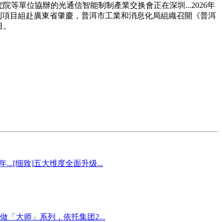
院等單位協辦的光通信智能制制產業交换會正在深圳...2026年
編制項目組赴廣東省肇慶，普洱市工業和消息化局組織召開《普洱
日。
.[细致]五大维度全面升级...
「大师」系列，依托集团2...