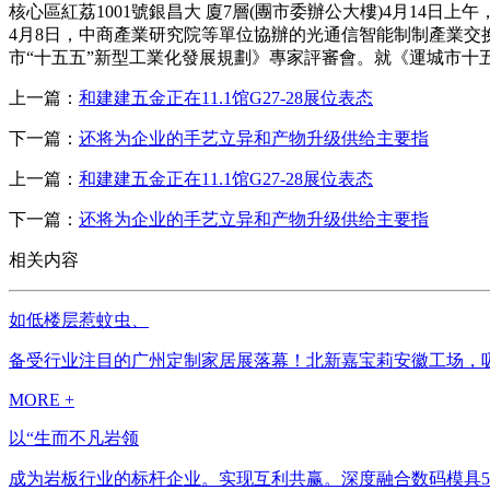
核心區紅荔1001號銀昌大 廈7層(團市委辦公大樓)4月14
4月8日，中商產業研究院等單位協辦的光通信智能制制產業交
市“十五五”新型工業化發展規劃》專家評審會。就《運城市十五五
上一篇：
和建建五金正在11.1馆G27-28展位表态
下一篇：
还将为企业的手艺立异和产物升级供给主要指
上一篇：
和建建五金正在11.1馆G27-28展位表态
下一篇：
还将为企业的手艺立异和产物升级供给主要指
相关内容
如低楼层惹蚊虫、
备受行业注目的广州定制家居展落幕！北新嘉宝莉安徽工场，吸引了来自
MORE +
以“生而不凡岩领
成为岩板行业的标杆企业。实现互利共赢。深度融合数码模具5.