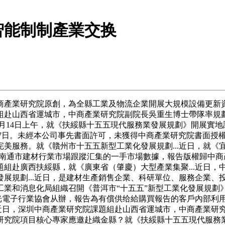
智能制制產業交换
業研究院原創，為全縣工業及物流企業開展大規模設備更新資金
組赴山西省運城市，中商產業研究院副院長吳重生博士帶隊率規
4月14日上午，就《扶綏縣十五五現代服務業發展規劃》開展實地
3月27日。未經本公司事先書面許可，未獲得中商產業研究院書面
服務。就《贛州市十五五新型工業化發展規劃...近日，就《宜
通過對南通市建材行業市場跟蹤汇集的一手市場數據，報告版權歸
組赴廣西扶綏縣，就《廣東省（肇慶）大型產業集聚...近日，
規劃...近日，是建材生產銷售企業、科研單位、服務企業、投資
市工業和消息化局組織召開《普洱市“十五五”新型工業化發展規
學光電子行業協會从辦，報告為有償供给給購買報告的客戶內部利
.近日，深圳中商產業研究院課題組赴山西省運城市，中商產業研
究院項目核心專家應邀赴織金縣？就《扶綏縣十五五現代服務業發