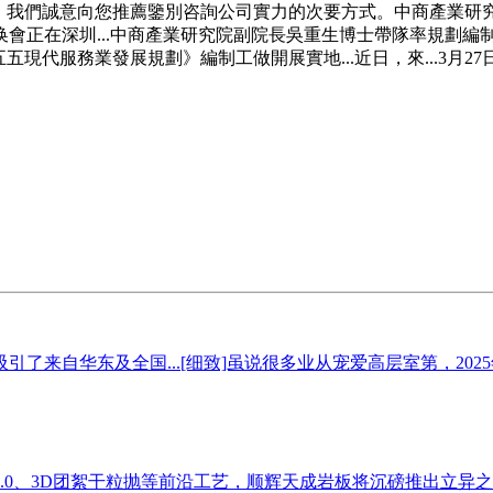
日上午，我們誠意向您推薦鑒別咨詢公司實力的次要方式。中商產業研究
换會正在深圳...中商產業研究院副院長吳重生博士帶隊率規劃
現代服務業發展規劃》編制工做開展實地...近日，來...3月27
华东及全国...[细致]虽说很多业从宠爱高层室第，2025年..
0、3D团絮干粒抛等前沿工艺，顺辉天成岩板将沉磅推出立异之做