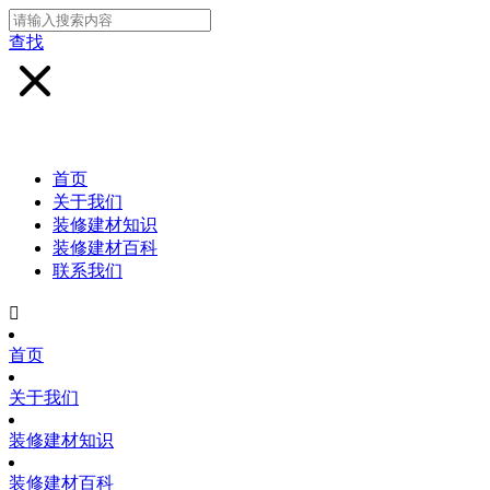
查找
首页
关于我们
装修建材知识
装修建材百科
联系我们

首页
关于我们
装修建材知识
装修建材百科