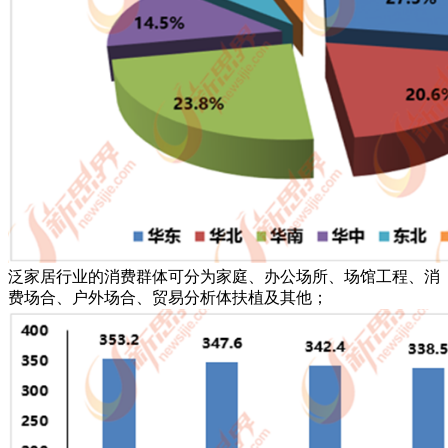
泛家居行业的消费群体可分为家庭、办公场所、场馆工程、消
费场合、户外场合、贸易分析体扶植及其他；