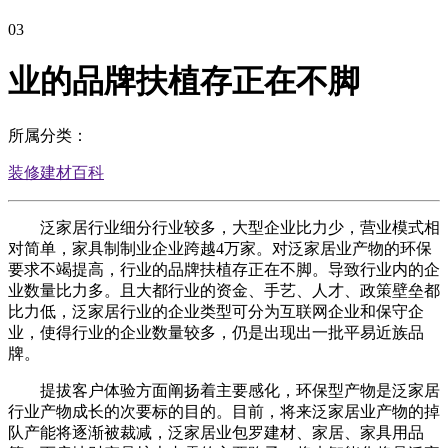
03
业的品牌扶植存正在不脚
所属分类：
装修建材百科
泛家居行业细分行业较多，大型企业比力少，营业模式相
对简单，家具制制业企业跨越4万家。对泛家居业产物的环保
要求不竭提高，行业的品牌扶植存正在不脚。导致行业内的企
业数量比力多。且大都行业的资金、手艺、人才、政策壁垒都
比力低，泛家居行业的企业类型可分为互联网企业和保守企
业，使得行业的企业数量较多，仍是出现出一批平易近族品
牌。
提拔客户体验方面阐扬着主要感化，环保型产物是泛家居
行业产物成长的次要标的目的。目前，将来泛家居业产物的掉
队产能将逐渐被裁减，泛家居业包罗建材、家居、家具用品