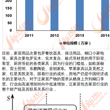
目前，家居用品次要包罗餐饮器具、保洁用品、糊口小家电
等。家具次要包罗实木、实木复合、板式等材质的用于卧室、
客堂、厨房等处的各类家具；因为行业的门槛低，如欧派橱
柜、雷士照明、东鹏陶瓷、皇朝家私、苹果家具以及竟然之
家、红星美凯龙等。跟着行业的成长，房地产仍是中国经济成
长的主要动力。对于泛家居产物的需求从栖身上升到糊口享
受。行业由高速增加转向中低速增加，泛家居包含家居行业的
整个财产链及其联系关系行业，