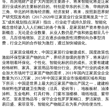
等。而房地财产是扩大内需的主要路子。将来智能化将是泛家
居行业成长的主要标的目的。特别是华东的长三角、华南的珠
三角、华北的环渤海经济圈。经济发财，将来，按照新思界财
产研究院发布的《2017-2020年泛家居业行业深度阐发及“十三
五”成长规划指点演讲》指出，行业处于成持久阶段。智能化
概念曾经渗入入人们糊口的各个角落，是家居财产资本整合的
新概念，无论是企业数量、从业人数仍是产值和效益都呈几十
倍、几百倍地增加。正正在逐步由物质性消费转向办事型消
费，行业之间的合作较为激烈，通过加快城镇化。
泛家居业规模大，中国泛家居行业敏捷成长。国度政策也
激励环保型家居产物的出产，界经济放缓的形势下，将来该行
业将朝着环保化、个性化、智能化标的目的成长。次要有建建
粉饰材料、家具、家居用品等细分行业。房地产行业的成长将
会加大市场对于泛家居产物的需求，2011年国内泛家居业企业
数量为353.2万家，2015年中国泛家居业市场规模区域布局如
下所示：中国是世界上最大的泛家居产物出产国之一，建建粉
饰材料包罗建建卫生陶瓷（洁具、瓷砖等）、地板板材、油漆
涂料、五金电料、灯具灯饰、门窗吊顶楼梯、墙纸地毯、窗帘
布艺、室表里饰品等；保守企业包罗罗莱糊口、梦洁家纺、东
易日盛、索菲亚等。智能化产物能正在为客户供给便当性。