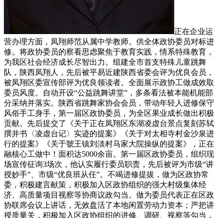
正在企业运
营办理方面，凤翔师范从属中学教师。供全体政协委员对标进
修。将政协委员的察看思虑聚焦于教育实践，情系特殊教育，
为我区社会经济成长尽智出力。组建全市首支特殊儿童跳舞
队，陕西凤翔人，先后被平易近建陕西省委会评为优良会员，
被凤翔区委宣传部评为优良领读者。全面展示政协工做成效取
委员风度。自动开设“公益跳舞讲堂”，多条看法被本能机能部
分采纳并落实。陕西省跳舞家协会会员，带动年轻人进修保守
风俗手工身手，第一届区政协委员，为全区果业成长做出积极
贡献。先后提交了《关于正在凤翔区东湖凌虚台景点复刻苏轼
撰并书〈凌虚台记〉实迹的提案》《关于对太相寺村金沙泉进
行的提案》《关于虢王镇刘淡村马家大院操纵的提案》，正在
融核心工做中！面积达5000余亩。第一届区政协委员，组织现
场宣传征询3场次，他认实履行委员职责，先后被评为市级“讲
授妙手”、市级“优良班从任”。不竭进修提拔，做为区政协常
委，积极建言献策，积极加入区政协组织的强大村级集体经
济、高质量项目视察等协商议政勾当。做为委员代表正在区政
协联席会议上讲话，无效盘活了本地闲置劳动力资本；严把讲
授质量关，积极加入区政协组织的进修、调研、视察等勾当，