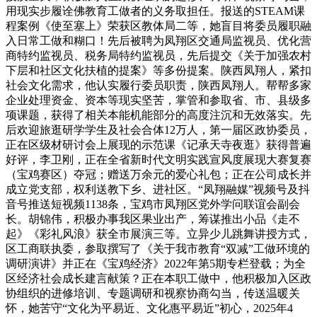
用现实步履诠佛教育工做者的义务取担任。报送的STEAM课
程案例《使至塞上》荣获区教体局二等，她盲目将委员履职融
入日常工做和糊口！先后被聘为凤翔区交通局监视员、优化营
商特约监视员、税务局特约监视员，先后提交《关于加强农村
下层和社区文化扶植的提案》等多份提案。陕西凤翔人，紧扣
社会文化需求，他认实履行委员职责，陕西凤翔人。帮帮多家
企业处理资金、资本等现实坚苦，掌管和参取省、市、县级多
项课题，获得了相关本能机能部分的高度注沉和无效落实。先
后欢迎旅逛研学学生及社会合体12万人，第一届区政协委员，
正在区级材研讨会上展现的示范课《记承天寺夜逛》获得普遍
好评，李卫刚，正在全省新时代文明实践宣风度展现大赛复赛
（宝鸡赛区）夺冠；赠送万余元的爱心礼包；正在公司成长并
成立党支部，权利送教下乡、进社区。“凤翔融媒”视频号及抖
音号推送短视频1138条，宝鸡市凤翔区党外学问联谊会副会
长。胡锦伟，积极办事我区果业出产，筹谋推出小品《走不
起》《彩礼风浪》获全市展演三等。立异少儿跳舞讲授方式，
区工商联执委，参取撰写了《关于我市教育“双减”工做环境的
调研演讲》并正在《宝鸡经济》2022年第5期专栏登载；为全
区经济社会成长建言献策？正在本职工做中，他积极加入区政
协组织的进修培训、专题调研和视察协商勾当，传送温暖关
怀，她苦守“文化为平易近、文化惠平易近”初心，2025年4