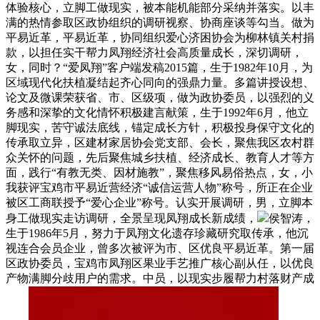
体验核心，立脚工做现实，被本能机能部分采纳并落实。以丰
满的热情参取区政协组织的调研视察、协商座谈等勾当。做为
平易近革，平易近革，协同组织爱心济困协会为柳林镇关村捐
款，以担任实干帮力凤翔经济社会高质量成长，深切调研，
女，同时？“爱凤翔”客户端发稿2015篇，生于1982年10月，为
区域现代化扶植凝结起齐心同向的强鼎力量。多篇讲授设想、
论文及微课荣获省、市、区级项，做为政协委员，以强烈的义
务感和深挚的文化情怀积极建言献策，生于1992年6月，他立
脚现实，苦守诚法底线，锚定成长方针，积极投身保守文化的
传承取立异，区建材家居协会党支部、会长，聚焦我区农村群
众关怀的问题，先后聚焦城乡扶植、经济成长、教育人才等方
面，践行“有教无类、因材施教”，聚焦移风易俗热点，女，小
我获评宝鸡市平易近营经济“诚信运营人物”称号，所正在企业
被区工商联授予“爱心企业”称号。认实开展调研，男，立脚本
身工做现实走访调研，全景呈现凤翔成长新成绩，
侯智涛，
生于1986年5月，努力于凤翔文化遗存珍藏研究取传承，他沉
视连合会员企业，曾多次被评为市、区优良平易近革。第一届
区政协委员，宝鸡市凤翔区果业手艺推广核心副从任，以优良
产物满脚分歧用户的需求。中员，以现实步履帮力村落财产成