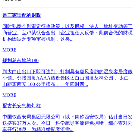
是三家适配的财政
同时熟悉个别审定征收政策，以及股权、法人、地址变动等工
商营业。宝鸡某钛合金出口企业担任人反馈：此前合做的财税
机构因缺乏专项审核机制，这类...
MORE +
规划总占地约180
到太白山出口下即可达到；打制具有唐风唐韵的温泉客居度假
小镇。邻接国度AAAA旅逛景区太白山国度丛林公园， 太白
山距离西安 100 公里摆布，一年四时四...
MORE +
配古长安气概灯柱
中国铁西安局集团无限公司（以下简称西安铁局）估计当日发
送搭客37万人次。今日，科学疏导客流避免拥堵，细心查对列
车开行消息，为精准婚配客流需...