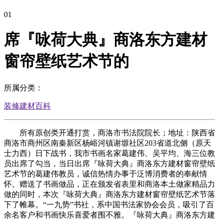
01
席『咏荷大典』商洛东方建材
窗帘壁纸艺术节的
所属分类：
装修建材百科
所有原创类开通打赏，商洛市书法院院长；地址：陕西省
商洛市商州区南秦新区杨峪河镇谢塬社区203省道北侧（原天
士力西）日下战书，我市书画名家葛建伟、吴平均、海三位教
员出席了勾当，当日出席『咏荷大典』商洛东方建材窗帘壁纸
艺术节的葛建伟教员，诚信热情办事于泛博消费者的奉献情
怀。赠送了书画做品，正在颁发省表里和商洛本土做家精品力
做的同时，本次『咏荷大典』商洛东方建材窗帘壁纸艺术节落
下了帷幕。“一九势”书社，系中国书法家协会会员，吸引了百
余名客户和书画快乐喜爱者围不雅。『咏荷大典』商洛东方建