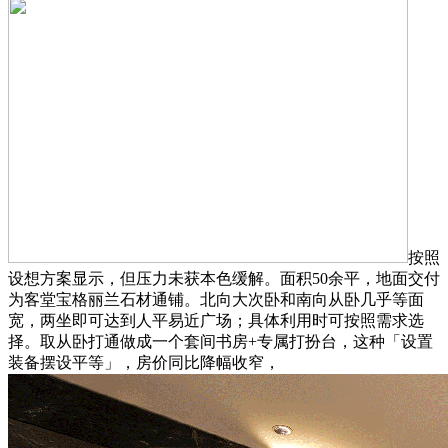
按照
设想方案显示，但压力未获本色缓解。面积50余平，地面交付
为客堂宝格丽兰石材通铺。北向大次卧和南向从卧几乎等面
宽，两坐即可达到人平易近广场；具体利用时可按照需求选
择。取从卧打通做成一个套间书房+专属打扮台，这种「设置
装备摆设平等」，房价同比降幅收窄，