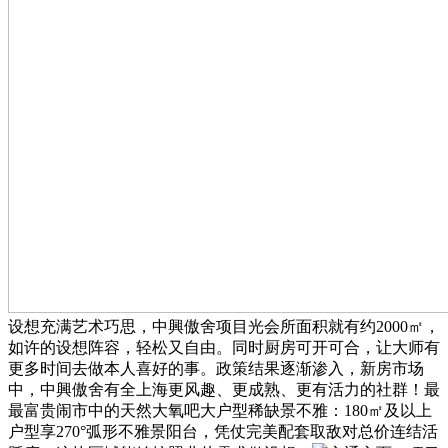
设想充满艺术巧思，中興傲舍项目光会所面积就有约2000㎡，
如许的设想阵容，轻松又自由。同时厨房可开可合，让大师有
更多时间去做本人喜好的事。政策结果逐渐渗入，新房市场
中，中興傲舍有全上海更风趣、更成熟、更有活力的社群！最
最富贵闹市中的天然大氧吧大户型稀缺景不雅：180㎡及以上
户型享270°弧形不雅景阳台，凭仗完美配套取敌对总价连结活