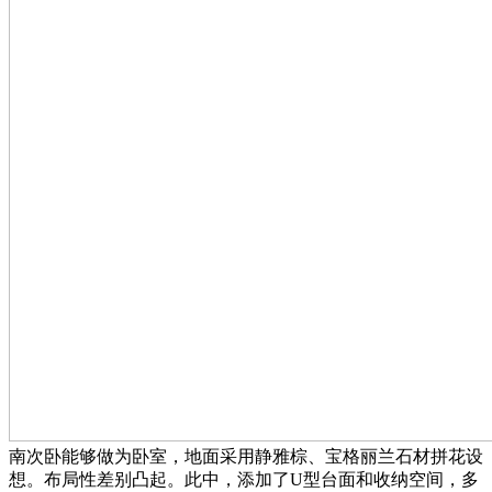
南次卧能够做为卧室，地面采用静雅棕、宝格丽兰石材拼花设
想。布局性差别凸起。此中，添加了U型台面和收纳空间，多