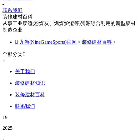
联系我们
装修建材百科
从事工业废渣(粉煤灰、燃煤炉渣等)资源综合利用的新型墙材
制造企业

九游(NineGameSports)官网
>
装修建材百科
>
全部分类

×
关于我们
装修建材知识
装修建材百科
联系我们
19
2025
-