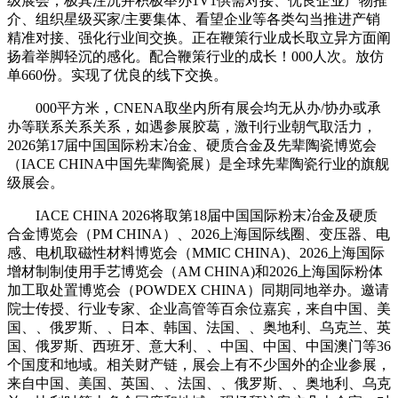
级展会，极其注沉并积极举办1V1供需对接、优良企业产物推
介、组织星级买家/主要集体、看望企业等各类勾当推进产销
精准对接、强化行业间交换。正在鞭策行业成长取立异方面阐
扬着举脚轻沉的感化。配合鞭策行业的成长！000人次。放仿
单660份。实现了优良的线下交换。
000平方米，CNENA取坐内所有展会均无从办/协办或承
办等联系关系关系，如遇参展胶葛，激刊行业朝气取活力，
2026第17届中国国际粉末冶金、硬质合金及先辈陶瓷博览会
（IACE CHINA中国先辈陶瓷展）是全球先辈陶瓷行业的旗舰
级展会。
IACE CHINA 2026将取第18届中国国际粉末冶金及硬质
合金博览会（PM CHINA）、2026上海国际线圈、变压器、电
感、电机取磁性材料博览会（MMIC CHINA)、2026上海国际
增材制制使用手艺博览会（AM CHINA)和2026上海国际粉体
加工取处置博览会（POWDEX CHINA）同期同地举办。邀请
院士传授、行业专家、企业高管等百余位嘉宾，来自中国、美
国、、俄罗斯、、日本、韩国、法国、、奥地利、乌克兰、英
国、俄罗斯、西班牙、意大利、、中国、中国、中国澳门等36
个国度和地域。相关财产链，展会上有不少国外的企业参展，
来自中国、美国、英国、、法国、、俄罗斯、、奥地利、乌克