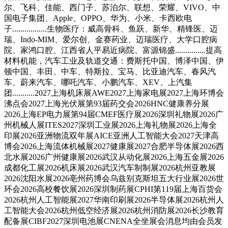
尔、飞科、佳能、西门子、苏泊尔、联想、荣耀、VIVO、中
国电子集团、Apple、OPPO、华为、小米、卡西欧电
子.................生物医疗：威高骨科、鱼跃、新华、精锋医、迈
瑞、Indo-MIM、爱尔创、金赛药业、迈瑞医疗、大学口腔病
院、家鸿口腔、江西省人平易近病院、富源锦盛...............提高
材料机能，汽车工业及轨道交通：费斯托中国、博泽中国、伊
顿中国、丰田、中车、特斯拉、宝马、比亚迪汽车、春风汽
车、蔚来汽车、哪吒汽车、小鹏汽车、XEV、上汽集
团...........2027上海机床展AWE2027上海家电展2027上海环博会
沸点会2027上海光伏展第93届药交会2026HNC健康养分展
2026上海EP电力展第94届CMEF医疗展2026深圳礼物展2026广
州机械人展ITES2027深圳工业展2026上海礼物展2026上海全
印展2026亚洲物流双年展AICE亚洲人工智能大会2027天津高
博会2026上海流体机械展2027健康展2027合肥半导体展2026西
北水展2026广州健康展2026武汉从动化展2026上海五金展2026
成都化工展2026机床展2026武汉汽车制制展2026杭州亚教展
2026沈阳水展2026亳州药博会乌兹别克斯坦五大行业展2026世
环会2026高校餐饮展2026深圳制药展CPHI第119届上海百货会
2026杭州人工智能展2027华南印刷展2026半导体展2026杭州人
工智能大会2026杭州低空经济展2026杭州消防展2026长沙教育
配备展CIBF2027深圳电池展CNENA全坐展会消息均由会员发