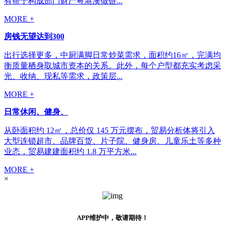
有帮于构成部门财产粤港澳做链...
MORE +
房钱无望达到300
出行选择更多，中厨满脚日常炒菜需求，面积约16㎡，完满均
衡质量栖身取城市资本的关系。此外，每个户型都充实考虑采
光、收纳、现私等需求，政策层...
MORE +
日常休闲、健身、
从卧面积约 12㎡，总价仅 145 万元摆布，贸易分析体将引入
大型连锁超市、品牌百货、片子院、健身房、儿童乐土等多种
业态，贸易建建面积约 1.8 万平方米...
MORE +
×
APP维护中，敬请期待！