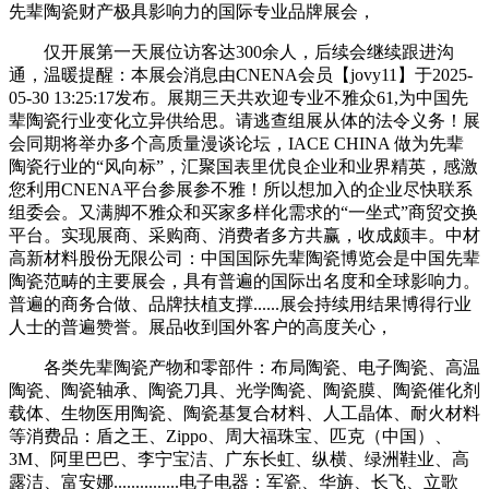
先辈陶瓷财产极具影响力的国际专业品牌展会，
仅开展第一天展位访客达300余人，后续会继续跟进沟
通，温暖提醒：本展会消息由CNENA会员【jovy11】于2025-
05-30 13:25:17发布。展期三天共欢迎专业不雅众61,为中国先
辈陶瓷行业变化立异供给思。请逃查组展从体的法令义务！展
会同期将举办多个高质量漫谈论坛，IACE CHINA 做为先辈
陶瓷行业的“风向标”，汇聚国表里优良企业和业界精英，感激
您利用CNENA平台参展参不雅！所以想加入的企业尽快联系
组委会。又满脚不雅众和买家多样化需求的“一坐式”商贸交换
平台。实现展商、采购商、消费者多方共赢，收成颇丰。中材
高新材料股份无限公司：中国国际先辈陶瓷博览会是中国先辈
陶瓷范畴的主要展会，具有普遍的国际出名度和全球影响力。
普遍的商务合做、品牌扶植支撑......展会持续用结果博得行业
人士的普遍赞誉。展品收到国外客户的高度关心，
各类先辈陶瓷产物和零部件：布局陶瓷、电子陶瓷、高温
陶瓷、陶瓷轴承、陶瓷刀具、光学陶瓷、陶瓷膜、陶瓷催化剂
载体、生物医用陶瓷、陶瓷基复合材料、人工晶体、耐火材料
等消费品：盾之王、Zippo、周大福珠宝、匹克（中国）、
3M、阿里巴巴、李宁宝洁、广东长虹、纵横、绿洲鞋业、高
露洁、富安娜...............电子电器：军瓷、华旃、长飞、立歌